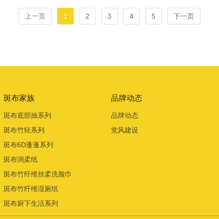
上一页
1
2
3
4
5
下一页
斑布家族
品牌动态
斑布底部抽系列
品牌动态
斑布竹轻系列
党风建设
斑布6D蓬蓬系列
斑布润柔纸
斑布竹纤维丝柔洗脸巾
斑布竹纤维湿厕纸
斑布厨下生活系列