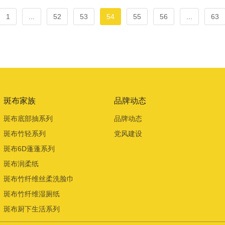
1
...
52
53
54
55
56
...
63
斑布家族
品牌动态
斑布底部抽系列
品牌动态
斑布竹轻系列
党风建设
斑布6D蓬蓬系列
斑布润柔纸
斑布竹纤维丝柔洗脸巾
斑布竹纤维湿厕纸
斑布厨下生活系列